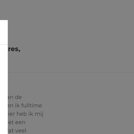
sures,
t aan de
 ben ik fulltime
 Hier heb ik mij
n met een
, dat veel