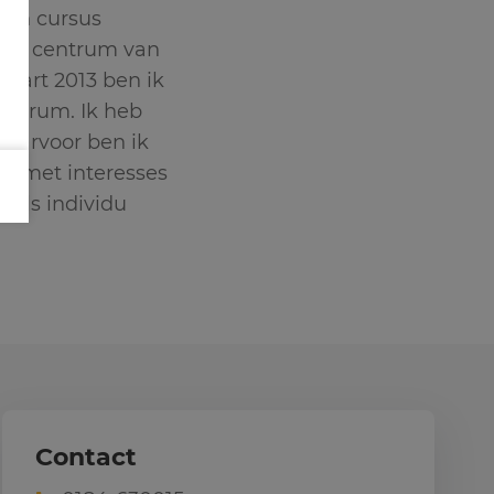
 een cursus
 het centrum van
maart 2013 ben ik
entrum. Ik heb
daarvoor ben ik
ut met interesses
t als individu
Contact