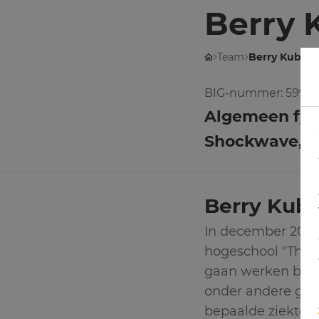
Berry 
Team
Berry Kubbi
BIG-nummer
5990
Algemeen fysi
Shockwave, P
Berry Kub
In december 2007
hogeschool "Thim 
gaan werken bij e
onder andere ges
bepaalde ziekte e