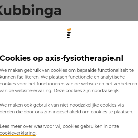
Kubbinga
nga
9514904
otherapeut, Medical taping, Sport bles
Cookies op axis-fysiotherapie.nl
arkinson
We maken gebruik van cookies om bepaalde functionaliteit te
kunnen faciliteren. We plaatsen functionele en analytische
cookies voor het functioneren van de website en het verbeteren
binga
van de website-ervaring. Deze cookies zijn noodzakelijk.
 ben ik afgestudeerd als algemeen fysiotherapeu
We maken ook gebruik van niet noodzakelijke cookies via
van der Laan" te Nieuwegein. Na mijn afstuderen
derden die door ons zijn ingeschakeld om cookies te plaatsen.
en sport-fysiotherapeutisch centrum in Dordrecht.
pecialiseerd in beweegprogramma's voor mense
Lees meer over waarvoor wij cookies gebruiken in onze
cookieverklaring
.
n/of aandoening en in het Medical Taping Concept