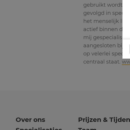
gebruikt wordt te
gevolgd in specif
het menselijk lic
actief binnen de
mij gespecialisee
aangesloten bij h
op velerlei specia
centraal staat.
ww
Over ons
Prijzen & Tijde