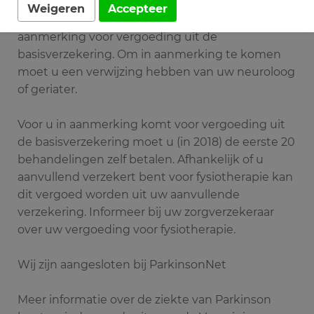
De ziekte van Parkinson staat op de chronische
Weigeren
Accepteer
lijst van Borst. Hierdoor komt de ziekte in
aanmerking voor vergoeding uit de
basisverzekering. Om in aanmerking te komen
moet u een verwijzing hebben van uw neuroloog
of geriater.
Voor u in aanmerking komt voor vergoeding uit
de basisverzekering moet u (in 2018) de eerste 20
behandelingen zelf betalen. Afhankelijk of u
aanvullend verzekert bent voor fysiotherapie kan
dit vergoed worden uit uw aanvullende
verzekering. Informeer bij uw zorgverzekeraar
over uw vergoeding voor fysiotherapie.
Wij zijn aangesloten bij ParkinsonNet
Meer informatie over de ziekte van Parkinson