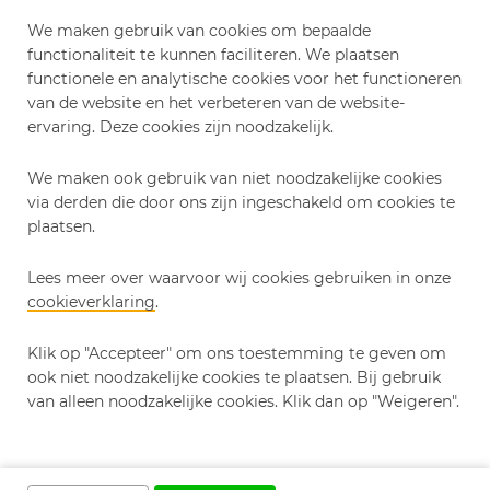
behandelplan/strategie is. Dit behandelplan is
afgestemd op uw fysieke mogelijkheden en
We maken gebruik van cookies om bepaalde
functionaliteit te kunnen faciliteren. We plaatsen
wensen.
functionele en analytische cookies voor het functioneren
van de website en het verbeteren van de website-
De behandeling kan onder andere bestaan uit:
ervaring. Deze cookies zijn noodzakelijk.
Conditietraining
We maken ook gebruik van niet noodzakelijke cookies
Looptraining
via derden die door ons zijn ingeschakeld om cookies te
Evenwichtsoefeningen
plaatsen.
Oefentherapie gericht op het verbeteren van
de houding
Lees meer over waarvoor wij cookies gebruiken in onze
Valpreventie
cookieverklaring
.
Oefenen van het verplaatsen (cognitieve
Klik op "Accepteer" om ons toestemming te geven om
beweeg strategie/cues)
ook niet noodzakelijke cookies te plaatsen. Bij gebruik
Advies en voorlichting
van alleen noodzakelijke cookies. Klik dan op "Weigeren".
Heb ik een verwijzing nodig?